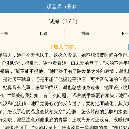
观音兵（骨科）
试探（1 / 1）
上一章
目录
封面
下一
〔加入书签〕
是骗人，池匪今天也认了。这么久没见，她不想浪费时间在争辩
句“想见你”，很反常。谢也看着她一口未动的盘子，“来的不是平
匪蹙眉，“能不能不提他。”池匪终于有了除发呆之外的表情，谢也
。是讨厌平驰原，还是不想听他提起平驰原，可声音传递的信息
。她鼻音有点重，感冒的症状。谢也忽然倾身过来，池匪差点跳
的。”“我关心我姐姐，有什么问题。”温热的手掌覆在额头，池匪
久没和他接触，池匪觉得心跳的反应过了，要将池匪融化，其实
了。怎么手心的温度会从额头穿到心脏，怎么片刻的肌肤相接会
好烦哦，池匪注意到他眼底的青黑，上次离开时还没有。没睡好
。”谢也收回手，“别赖我身上，冷水澡是一星期前的事。”谢也站