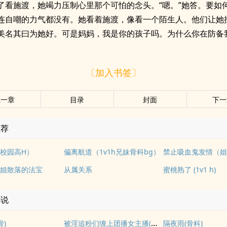
了看施渡，她竭力压制心里那个可怕的念头。“嗯。”她答。要如
连自嘲的力气都没有。她看着施渡，像看一个陌生人。他们让她
美名其曰为她好。可是妈妈，我是你的孩子吗。为什么你在防备
〔加入书签〕
上一章
目录
封面
下一
推荐
校园高H）
偏离航道（1v1h兄妹骨科bg）
姐散落的法宝
从属关系
蜜桃熟了 (1v1 h)
小说
被淫追粉们缠上团播女主播(露出NPH)
骨)
隔夜雨(骨科)