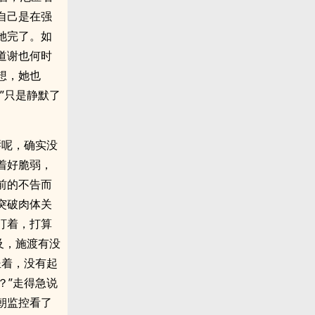
自己是在强
她完了。如
道谢也何时
想，她也
”只是静默了
唇呢，确实没
着好脆弱，
前的不告而
突破肉体关
盯着，打算
及，施渡有没
坐着，没有起
？”走得急说
朝监控看了