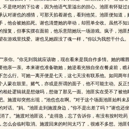
，不是绝对的下位者，因为他语气里溢出的担心。池匪有怀疑过
承认对谢也的感情，可那天掐着谢也，看到他笑。池匪便知道，
手，他会被她掐死。谢也清楚她的举动，却照单全收。虽然不知
的报复，但事实摆在面前，他乐意陪她玩一场游戏。疯子，池匪
望在游戏里找爱。谢也见她跟没了魂一样，“你以为我想干什么。
。”“亲你。”你见到我就应该吻，现在看来是我自作多情。她的嘴
要他亲一亲。本来谢也准备吻她，她逆着光独自坐在餐桌前，瞧
下怎么行。可她一离开便是七天，这七天没有联系他。如同两年
个人蒙在鼓里。赌气，亦或是所谓的面子，他不可能主动。反正
的相处逻辑就是想做吗，想做了那见一面。池匪实在受不了被他
吧。施渡却突然出现，“池也也在啊。”对于这个场面池匪始料未
的对话。“妈。”池匪走到施渡身边，“你不是出差了吗？”谢也还
取消了。”施渡对池匪说，“走得急，忘了告诉你，有没有按时吃药
，怎么会临时取消。施渡回来的时间太巧了，很难不多想。池匪