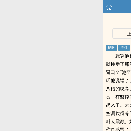
就算他
默接受了那
胃口？”池
话他说错了
八糟的思考
么，有监控
起来了。太
空调吹得冷
叫人震颤。
你真感冒了