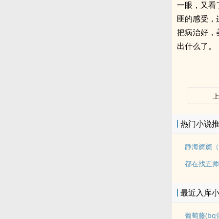
一眼，又看
匪的感受，
把病治好，
出什么了。
热门小说
静海旖旎（
都在找五师
最近入库
葡萄藤(bg