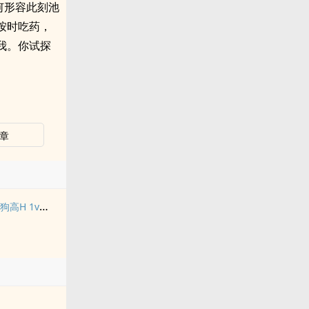
何形容此刻池
按时吃药，
我。你试探
章
禁止吸血鬼发情（姐狗高H 1v1）