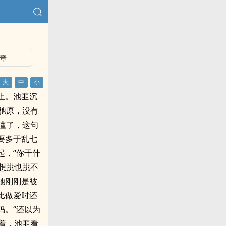
章
上。池匪沉
驰原，没有
懂了，这句
要多于乱七
起，“你干什
想跳也跳不
她刚刚是被
比做爱时还
吗。“还以为
着，池匪看