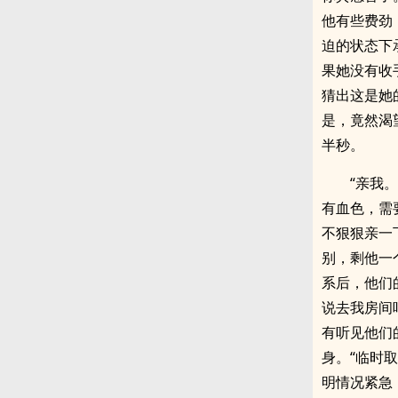
他有些费劲
迫的状态下
果她没有收
猜出这是她
是，竟然渴
半秒。
“亲我
有血色，需
不狠狠亲一
别，剩他一
系后，他们
说去我房间
有听见他们
身。“临时
明情况紧急