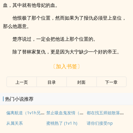
血，其中就有他母妃的血。
他恨极了那个位置，然而如果为了报仇必须登上皇位，
那么他愿意。
楚序说过，一定会把他送上那个位置的。
除了替林家复仇，更是因为大宁缺少一个好的帝王。
〔加入书签〕
上一页
目录
封面
下一章
热门小说推荐
偏离航道（1v1h兄妹骨科bg）
禁止吸血鬼发情（姐狗高H 1v1）
都在找五师姐散落的法宝
从属关系
蜜桃熟了 (1v1 h)
请你们接受np