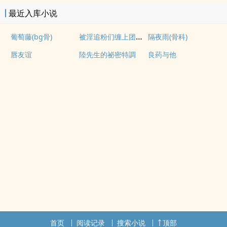
最近入库小说
被淫追粉们缠上团播女主播(露出NPH)
葡萄藤(bg骨)
隔夜雨(骨科)
唇友谊
陸先生的祕密特調
良药与他
首页
阅读记录
搜索小说
顶部