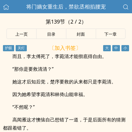
将门嫡女重生后，禁欲丞相掐腰宠
第139节（2 / 2）
上一页
目录
封面
下一章
〔加入书签〕
而且，李太傅死了，李菀清才能彻底得自由。
“那你是要救清清？”
她这才后知后觉，楚序要救的从来都只是李菀清。
因为她希望李菀清和林倚山能幸福。
“不然呢？”
高闻雁这才懊恼自己想错了一道，于是后面所有的猜测
都跟着错了。