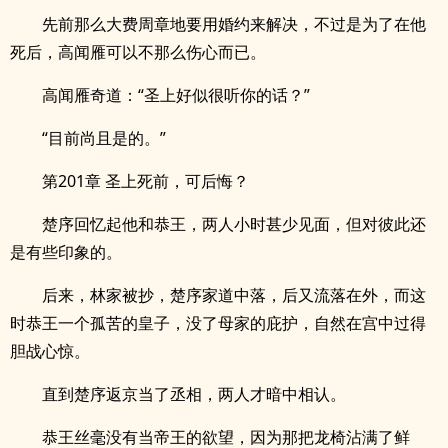
先前那么大费周章地要用婚约来解决，不过是为了在他
死后，高闻雁可以不那么伤心而已。
高闻雁奇道：“圣上好似很听你的话？”
“目前尚且是的。”
第201章 圣上死前，可后悔？
楚序回忆起他和恭王，两人小时甚少见面，但对彼此还
是有些印象的。
后来，林家被抄，楚序家道中落，后又流落在外，而这
时恭王一个孤苦的皇子，没了母家的庇护，自然在宫中过得
胆战心惊。
直到楚序返京当了丞相，两人才暗中相认。
恭王丝毫没有当帝王的欲望，因为那把龙椅沾满了鲜