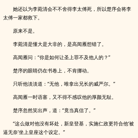
她还以为李菀清会不不舍得李太傅死，所以楚序会将李
太傅一家都救下。
原来不是。
李菀清是懂大是大非的，是高闻雁想错了。
高闻雁问：“你是如何让圣上罪不及他人的？”
楚序的眼睛仍在书卷上，不肯挪动。
只听他淡淡道：“无他，唯拿出兄长的威严尔。”
高闻雁一时语塞，又不得不感叹他的厚颜无耻。
楚序忽然笑出声，道：“竟当真信了。”
“这么做对他没有坏处，新皇登基，实施仁政更符合他‘被
逼无奈’坐上皇座这个设定。”