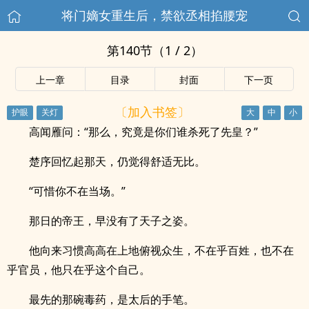
将门嫡女重生后，禁欲丞相掐腰宠
第140节（1 / 2）
上一章
目录
封面
下一页
〔加入书签〕
高闻雁问：“那么，究竟是你们谁杀死了先皇？”
楚序回忆起那天，仍觉得舒适无比。
“可惜你不在当场。”
那日的帝王，早没有了天子之姿。
他向来习惯高高在上地俯视众生，不在乎百姓，也不在
乎官员，他只在乎这个自己。
最先的那碗毒药，是太后的手笔。