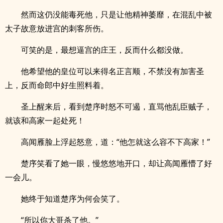
然而这仍没能毒死他，只是让他精神萎靡，在混乱中被
太子故意放进宫的刺客所伤。
可笑的是，最想逼宫的庄王，反而什么都没做。
他希望他的皇位可以来得名正言顺，不禁没有加害圣
上，反而命郎中好生照料着。
圣上醒来后，看到楚序时怒不可遏，直骂他乱臣贼子，
就该和高家一起处死！
高闻雁脸上浮起怒意，道：“他怎就这么容不下高家！”
楚序笑看了她一眼，慢悠悠地开口，却让高闻雁懵了好
一会儿。
她终于知道楚序为何会笑了。
“所以你大哥杀了他。”