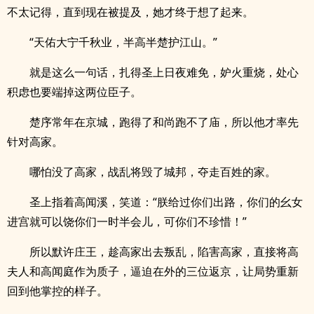
不太记得，直到现在被提及，她才终于想了起来。
“天佑大宁千秋业，半高半楚护江山。”
就是这么一句话，扎得圣上日夜难免，妒火重烧，处心
积虑也要端掉这两位臣子。
楚序常年在京城，跑得了和尚跑不了庙，所以他才率先
针对高家。
哪怕没了高家，战乱将毁了城邦，夺走百姓的家。
圣上指着高闻溪，笑道：“朕给过你们出路，你们的幺女
进宫就可以饶你们一时半会儿，可你们不珍惜！”
所以默许庄王，趁高家出去叛乱，陷害高家，直接将高
夫人和高闻庭作为质子，逼迫在外的三位返京，让局势重新
回到他掌控的样子。