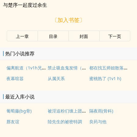
与楚序一起度过余生
〔加入书签〕
上一章
目录
封面
下一页
热门小说推荐
偏离航道（1v1h兄妹骨科bg）
禁止吸血鬼发情（姐狗高H 1v1）
都在找五师姐散落的法宝
夜幕喧嚣
从属关系
蜜桃熟了 (1v1 h)
最近入库小说
被淫追粉们缠上团播女主播(露出NPH)
葡萄藤(bg骨)
隔夜雨(骨科)
唇友谊
陸先生的祕密特調
良药与他