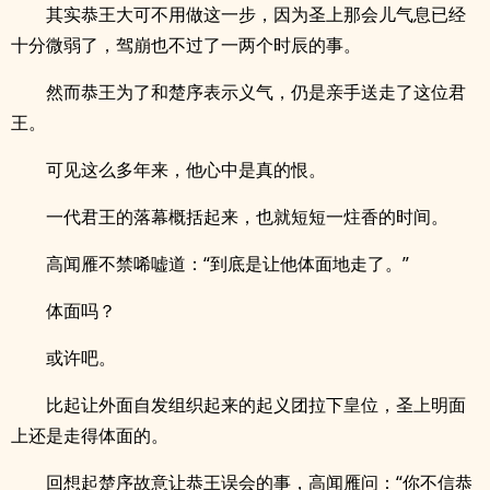
其实恭王大可不用做这一步，因为圣上那会儿气息已经
十分微弱了，驾崩也不过了一两个时辰的事。
然而恭王为了和楚序表示义气，仍是亲手送走了这位君
王。
可见这么多年来，他心中是真的恨。
一代君王的落幕概括起来，也就短短一炷香的时间。
高闻雁不禁唏嘘道：“到底是让他体面地走了。”
体面吗？
或许吧。
比起让外面自发组织起来的起义团拉下皇位，圣上明面
上还是走得体面的。
回想起楚序故意让恭王误会的事，高闻雁问：“你不信恭