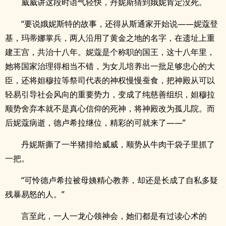
威威讲这段时语气轻快，丹妮斯猜到娥妮肯定没死。
“要说娥妮斯特的故事，还得从斯通家开始说——妮蔻登
基，玛蒂娜掌兵，两人沿用了黄金之地的名字，在遗址上重
建王宫，共治十八年。妮蔻是个称职的国王，这十八年里，
她将国家治理得相当不错，为女儿培养出一批足够忠心的大
臣，还将妲穆拉等祭司代表的神权慢慢蚕食，把神殿从可以
轻易引导社会风向的重要势力，变成了纯慈善组织，妲穆拉
顺势舍弃本就不是真心信仰的死神，将神殿改为孤儿院。而
后妮蔻病逝，德卢希拉继位，精彩的可就来了——”
丹妮斯撕了一半猪排给威威，顺势从牛肉干袋子里抓了
一把。
“可怜德卢希拉被母姨精心教养，却还是长成了自私多疑
残暴易怒的人。”
言至此，一人一龙心领神会，她们都是有过读心术的