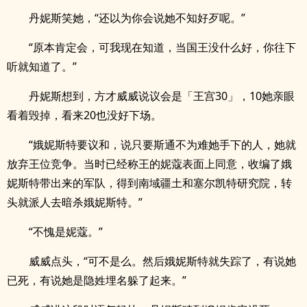
丹妮斯笑她，“还以为你会说她不知好歹呢。”
“原本肯定会，可我现在知道，当国王没什么好，你往下
听就知道了。”
丹妮斯想到，方才威威说议会是「王宫30」，10她亲眼
看着毁掉，看来20也没好下场。
“娥妮斯特要议和，说只要斯通不为难她手下的人，她就
放弃王位竞争。当时已经称王的妮蔻表面上同意，收编了娥
妮斯特带出来的军队，得到南域疆土和塞尔凯特研究院，转
头就派人去暗杀娥妮斯特。”
“不愧是妮蔻。”
威威点头，“可不是么。然后娥妮斯特就失踪了，有说她
已死，有说她是隐姓埋名躲了起来。”