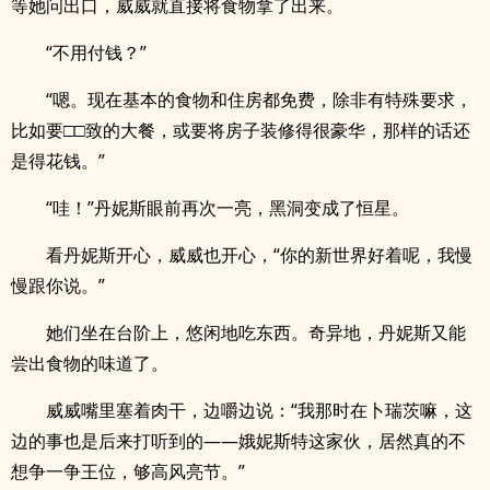
等她问出口，威威就直接将食物拿了出来。
“不用付钱？”
“嗯。现在基本的食物和住房都免费，除非有特殊要求，
比如要□□致的大餐，或要将房子装修得很豪华，那样的话还
是得花钱。”
“哇！”丹妮斯眼前再次一亮，黑洞变成了恒星。
看丹妮斯开心，威威也开心，“你的新世界好着呢，我慢
慢跟你说。”
她们坐在台阶上，悠闲地吃东西。奇异地，丹妮斯又能
尝出食物的味道了。
威威嘴里塞着肉干，边嚼边说：“我那时在卜瑞茨嘛，这
边的事也是后来打听到的——娥妮斯特这家伙，居然真的不
想争一争王位，够高风亮节。”