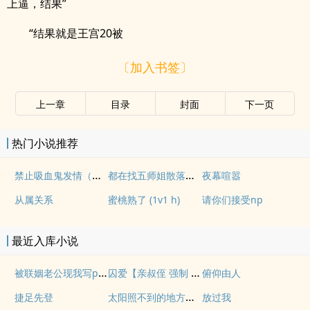
上逼，结果”
“结果就是王宫20被
〔加入书签〕
上一章
目录
封面
下一页
热门小说推荐
禁止吸血鬼发情（姐狗高H 1v1）
都在找五师姐散落的法宝
夜幕喧嚣
从属关系
蜜桃熟了 (1v1 h)
请你们接受np
最近入库小说
被联姻老公现我写po文后
囚爱【亲叔侄 强制 1v1 h】
俯仰由人
太阳照不到的地方【百合 s】
捷足先登
放过我