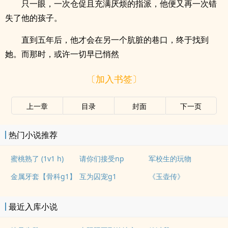
只一眼，一次仓促且充满厌烦的指派，他便又再一次错
失了他的孩子。
直到五年后，他才会在另一个肮脏的巷口，终于找到
她。而那时，或许一切早已悄然
〔加入书签〕
上一章
目录
封面
下一页
热门小说推荐
蜜桃熟了 (1v1 h)
请你们接受np
军校生的玩物
金属牙套【骨科g1】
互为囚宠g1
《玉壶传》
最近入库小说