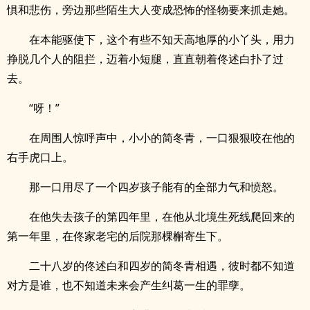
惧和悲伤，旁边那些陌生大人变成恐怖的怪物要来抓走她。
在本能驱使下，这个有些不知天高地厚的小丫头，用力
挣脱几个人的阻拦，迈着小短腿，直直朝着佟述白扑了过
去。
“呀！”
在周围人惊呼声中，小小的简冬青，一口狠狠咬在他的
右手虎口上。
那一口用尽了一个四岁孩子能有的全部力气和愤怒。
在他失去孩子的第四年里，在他从北境生死线爬回来的
第一年里，在佟家老宅的后院那棵槲寄生下。
二十八岁的佟述白和四岁的简冬青相遇，彼时都不知道
对方是谁，也不知道未来会产生纠葛一生的罪孽。