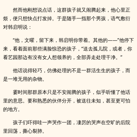
然而他刚想说点话，这群孩子就又闹腾起来，他心里正
烦，便只想快点打发掉。于是随手一指那个男孩，语气敷衍
对韩启明说：
“他，文曜，留下来，韩启明你带着。其他的——”他停下
来，看着面前那些满脸惊恐的孩子，“送去孤儿院，或者，你
看艺园那边有没有女人想领养的，全部弄走处理干净。”
他话说得轻巧，仿佛处理的不是一群活生生的孩子，而
是一堆无用的杂物。
霎时间那群原本只是不安闹腾的孩子，似乎听懂了他话
里的意思。要和熟悉的伙伴分开，被送往未知，甚至更可怕
的地方。
孩子们吓得哇一声哭作一团，凄厉的哭声在空旷的后院
里回荡，撕心裂肺。