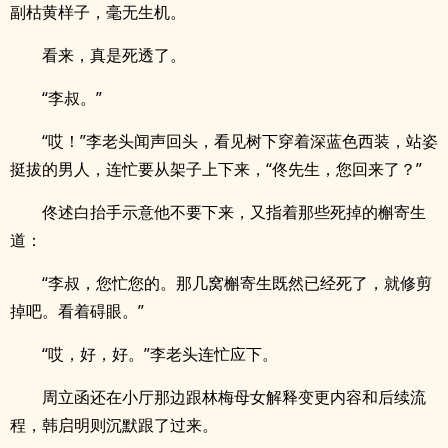
副枯黄样子，毫无生机。
看来，真是死透了。
“李叔。”
“哎！”李老头闻声回头，看见树下穿着深蓝色西装，站姿
挺拔的男人，连忙要从架子上下来，“佟先生，您回来了？”
佟述白抬手示意他不要下来，又指着那些死掉的槲寄生
道：
“李叔，您忙您的。那几窝槲寄生既然已经死了，就修剪
掉吧。看着碍眼。”
“哎，好，好。”李老头连忙应下。
周立函还在小厅那边跟林梅母女解释变更内容和后续流
程，韩启明则沉默跟了过来。