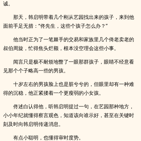
诚。
那天，韩启明带着几个刚从艺园找出来的孩子，来到他
面前手足无措：“佟先生，这些个孩子怎么办？”
他当时正为了一笔棘手的交易和家族里几个倚老卖老的
叔伯周旋，忙得焦头烂额，根本没空理会这些小事。
闻言只是极不耐烦地瞥了一眼那群孩子，眼睛不经意看
见那个个子略高一些的男孩。
十岁左右的男孩脸上也是脏兮兮的，但眼里却有一种难
得的沉稳，他正紧搂着一个更瘦弱的小女孩。
佟述白认得他，听韩启明提过一句，在艺园那种地方，
小小年纪就懂得察言观色，知道该向谁示好，甚至在关键时
刻及时向韩启明传递消息。
有点小聪明，也懂得审时度势。