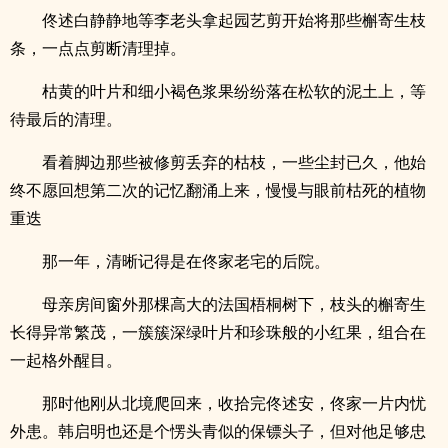
佟述白静静地等李老头拿起园艺剪开始将那些槲寄生枝
条，一点点剪断清理掉。
枯黄的叶片和细小褐色浆果纷纷落在松软的泥土上，等
待最后的清理。
看着脚边那些被修剪丢弃的枯枝，一些尘封已久，他始
终不愿回想第二次的记忆翻涌上来，慢慢与眼前枯死的植物
重迭
那一年，清晰记得是在佟家老宅的后院。
母亲房间窗外那棵高大的法国梧桐树下，枝头的槲寄生
长得异常繁茂，一簇簇深绿叶片和珍珠般的小红果，组合在
一起格外醒目。
那时他刚从北境爬回来，收拾完佟述安，佟家一片内忧
外患。韩启明也还是个愣头青似的保镖头子，但对他足够忠