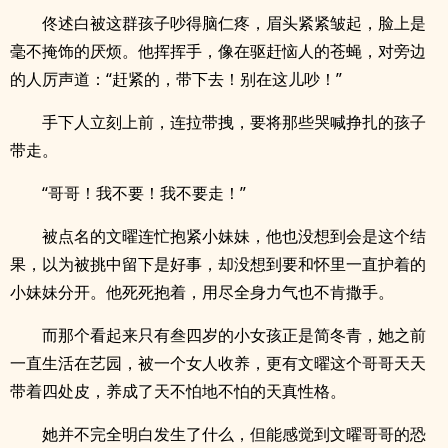
佟述白被这群孩子吵得脑仁疼，眉头紧紧皱起，脸上是
毫不掩饰的厌烦。他挥挥手，像在驱赶恼人的苍蝇，对旁边
的人厉声道：“赶紧的，带下去！别在这儿吵！”
手下人立刻上前，连拉带拽，要将那些哭喊挣扎的孩子
带走。
“哥哥！我不要！我不要走！”
被点名的文曜连忙抱紧小妹妹，他也没想到会是这个结
果，以为被挑中留下是好事，却没想到要和怀里一直护着的
小妹妹分开。他死死抱着，用尽全身力气也不肯撒手。
而那个看起来只有叁四岁的小女孩正是简冬青，她之前
一直生活在艺园，被一个女人收养，更有文曜这个哥哥天天
带着四处皮，养成了天不怕地不怕的天真性格。
她并不完全明白发生了什么，但能感觉到文曜哥哥的恐