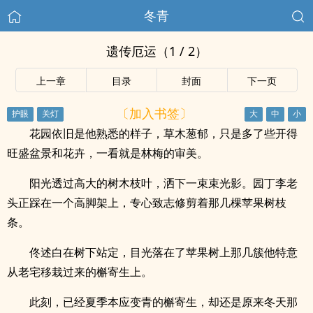
冬青
遗传厄运（1 / 2）
上一章
目录
封面
下一页
〔加入书签〕
花园依旧是他熟悉的样子，草木葱郁，只是多了些开得
旺盛盆景和花卉，一看就是林梅的审美。
阳光透过高大的树木枝叶，洒下一束束光影。园丁李老
头正踩在一个高脚架上，专心致志修剪着那几棵苹果树枝
条。
佟述白在树下站定，目光落在了苹果树上那几簇他特意
从老宅移栽过来的槲寄生上。
此刻，已经夏季本应变青的槲寄生，却还是原来冬天那